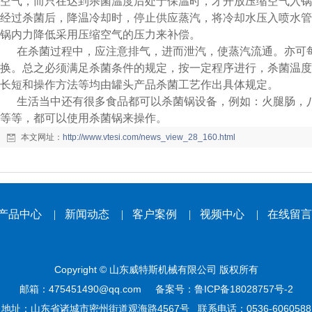
空气，而只在达到杀菌温度后处于保温时，才开放压缩空气入锅内，
经过杀菌后，降温冷却时，停止供应蒸汽，将冷却水压入喷水管
锅内力降低采用压缩空气的压力来补偿。
在杀菌过程中，应注意排气，进而泄汽，使蒸汽流通。亦可
换。总之必须满足杀菌条件的规定，按一定程序进行，杀菌温度
长短和操作方法等均由罐头产品杀菌工艺作出具体规定。
生活当中还有很多食品都可以杀菌锅设备，例如：火腿肠，
等等，都可以使用杀菌锅来操作。
本文网址：
http://www.vtesi.com/news_view_28_160.html
产品中心
|
新闻动态
|
客户案例
|
视频中心
|
在线留言
Copyright © 山东威特斯机械有限公司 版权所有
邮箱：475451490@qq.com 备案号：
鲁ICP备18028757号-2
地址：山东省诸城市密州街道观海路4567号 联系电话：0536-6060588