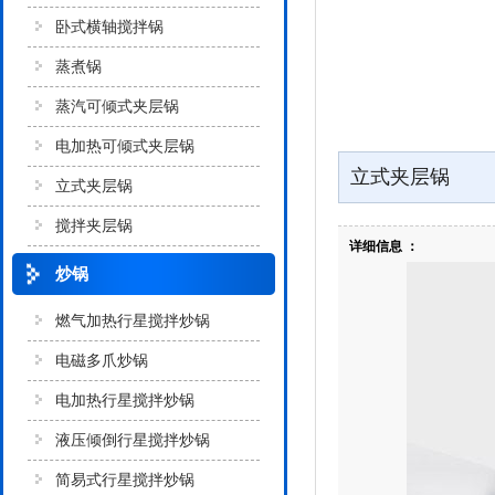
卧式横轴搅拌锅
蒸煮锅
蒸汽可倾式夹层锅
电加热可倾式夹层锅
立式夹层锅
立式夹层锅
搅拌夹层锅
详细信息 ：
炒锅
燃气加热行星搅拌炒锅
电磁多爪炒锅
电加热行星搅拌炒锅
液压倾倒行星搅拌炒锅
简易式行星搅拌炒锅