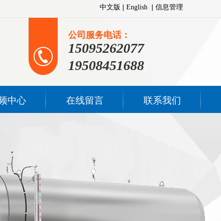
|
|
中文版
English
信息管理
公司服务电话：
15095262077
19508451688
频中心
在线留言
联系我们