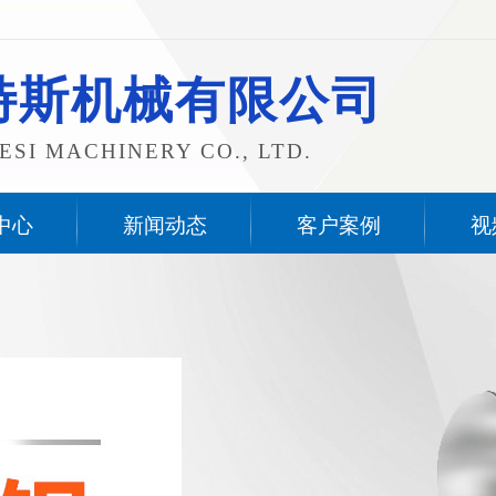
特斯机械有限公司
SI MACHINERY CO., LTD.
中心
新闻动态
客户案例
视