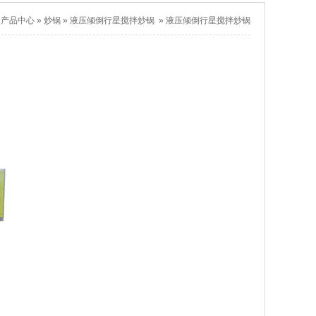
»
产品中心
»
炒锅
»
液压倾倒行星搅拌炒锅
»
液压倾倒行星搅拌炒锅