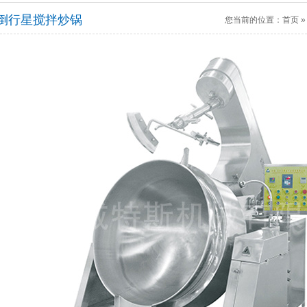
倒行星搅拌炒锅
您当前的位置：
首页