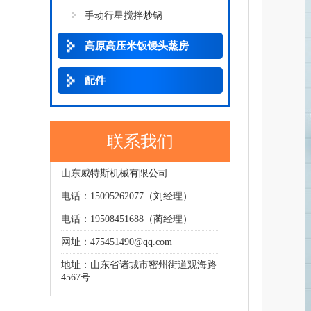
手动行星搅拌炒锅
高原高压米饭馒头蒸房
配件
联系我们
山东威特斯机械有限公司
电话：15095262077（刘经理）
电话：19508451688（蔺经理）
网址：475451490@qq.com
地址：山东省诸城市密州街道观海路
4567号