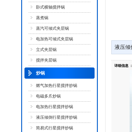
卧式横轴搅拌锅
蒸煮锅
蒸汽可倾式夹层锅
电加热可倾式夹层锅
液压倾
立式夹层锅
搅拌夹层锅
详细信息 
炒锅
燃气加热行星搅拌炒锅
电磁多爪炒锅
电加热行星搅拌炒锅
液压倾倒行星搅拌炒锅
简易式行星搅拌炒锅